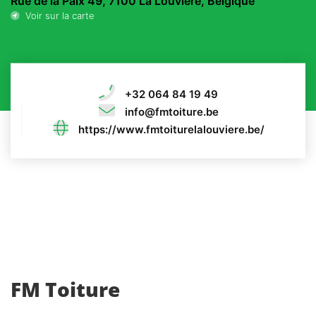
Rue de la Paix 49, 7100 La Louvière, Belgique
Voir sur la carte
+32 064 84 19 49
info@fmtoiture.be
https://www.fmtoiturelalouviere.be/
FM Toiture