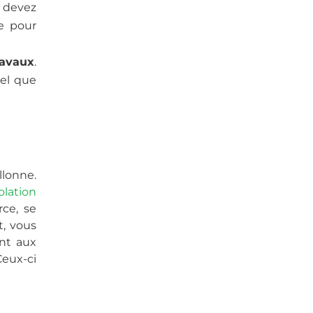
s devez
le pour
ravaux
.
tel que
llonne.
solation
rce, se
it, vous
nt aux
Ceux-ci