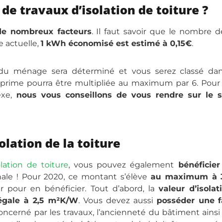
e travaux d’isolation de toiture ?
e nombreux facteurs
. Il faut savoir que le nombre
e actuelle,
1 kWh économisé est estimé à 0,15€
.
 du ménage sera déterminé et vous serez classé da
la prime pourra être multipliée au maximum par 6. Pou
exe,
nous vous conseillons de vous rendre sur le s
olation de la toiture
olation de toiture
, vous pouvez également
bénéficier
nale ! Pour 2020, ce montant s’élève
au maximum à 
 pour en bénéficier. Tout d’abord, la
valeur d’isola
 égale à 2,5 m²K/W
. Vous devez aussi
posséder une f
cerné par les travaux, l’ancienneté du bâtiment ainsi