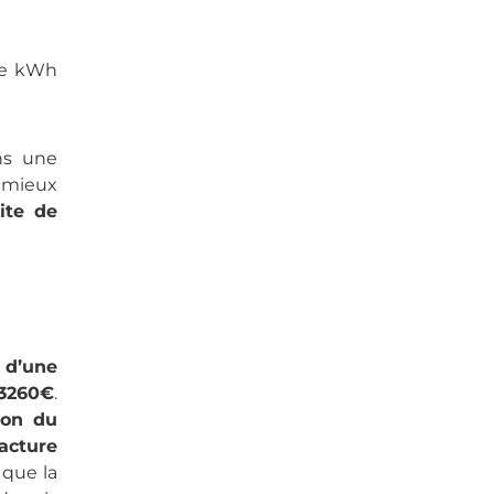
 de kWh
ns une
r mieux
ite de
 d’une
3260€
.
tion du
acture
 que la