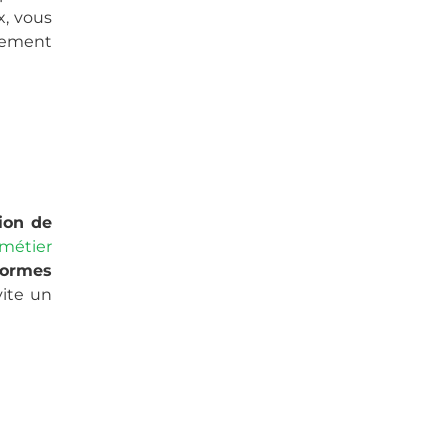
x, vous
lement
tion de
 métier
normes
vite un