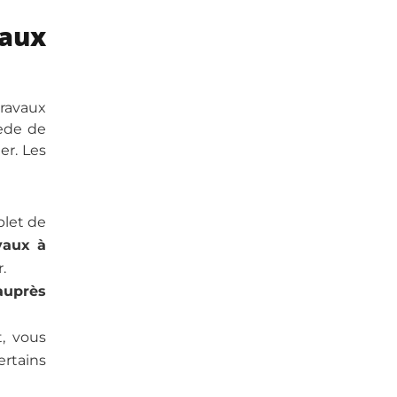
aux
travaux
sède de
er. Les
plet de
avaux à
.
auprès
t, vous
ertains