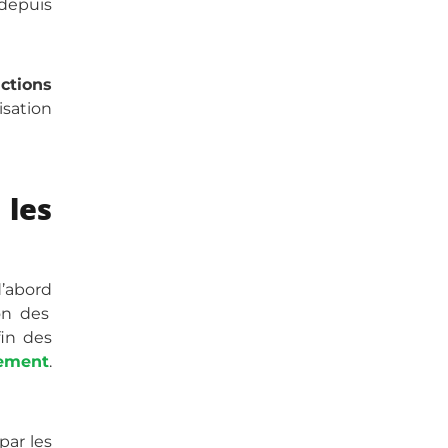
 depuis
ctions
isation
 les
d’abord
ion des
fin des
nement
.
par les